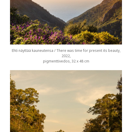
Ehti näyttää kauneutensa / There was time for present its beauty,
2022,
pigmenttivedos, 32 x 48 cm