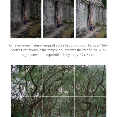
Omakuvamuunnelmia temppeliaukealla puunrungon kanssa / Self-
portrait variations in the temple square with the tree trunk, 2022,
pigmenttivedos dipondille, kehystetty, 37 x 64 cm