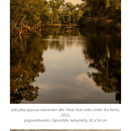
Joki joka uppoaa saniaisten alle / River that sinks under the ferns,
2022,
pigmenttivedos dipondille, kehystetty, 82 x 56 cm