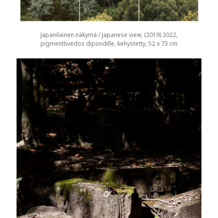
Japanilainen näkymä / Japanese view, (2019) 2022,
pigmenttivedos dipondille, kehystetty, 52 x 73 cm