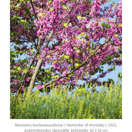
Muistutus kuolevaisuudesta I / Reminder of mortality I, 2022,
pigmenttivedos dipondille, kehystetty, 62 x 42 cm