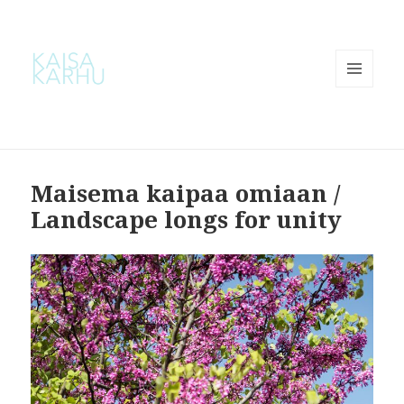
MENU
AND
WIDGETS
Maisema kaipaa omiaan /
Landscape longs for unity