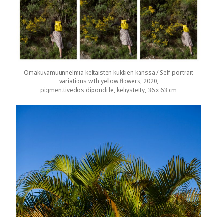
Omakuvamuunnelmia keltaisten kukkien kanssa / Self-portrait
variations with yellow flowers, 2020,
pigmenttivedos dipondille, kehystetty, 36 x 63 cm